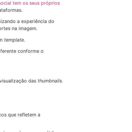
ocial tem os seus próprios
ataformas.
mizando a experiência do
cortes na imagem.
um
template.
iferente conforme o
visualização das
thumbnails.
icos que refletem a