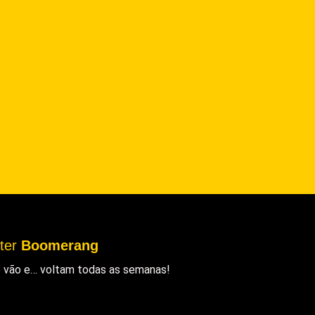
tter
Boomerang
ue vão e… voltam todas as semanas!