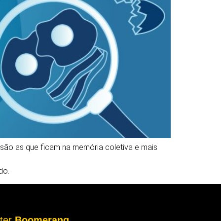
ão as que ficam na memória coletiva e mais
do.
tter
Boomerang