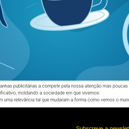
s publicitárias a competir pela nossa atenção mas poucas s
nificativo, moldando a sociedade em que vivemos.
m uma relevância tal que mudaram a forma como vemos o mun
Subscreve a newsle