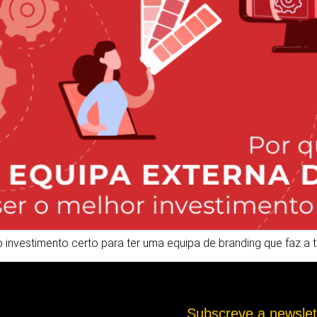
 investimento certo para ter uma equipa de branding que faz a
Subscreve a newsle