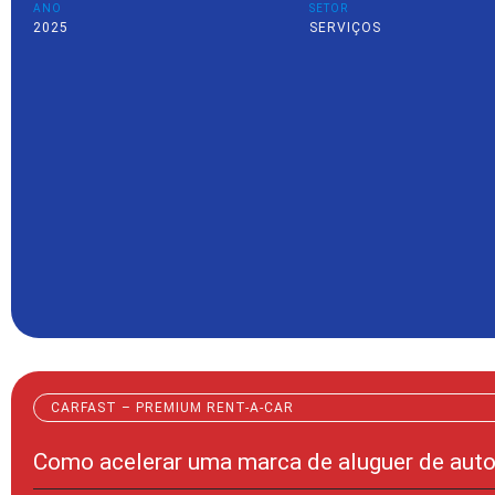
ANO
SETOR
2025
SERVIÇOS
CARFAST – PREMIUM RENT-A-CAR
Como acelerar uma marca de aluguer de aut