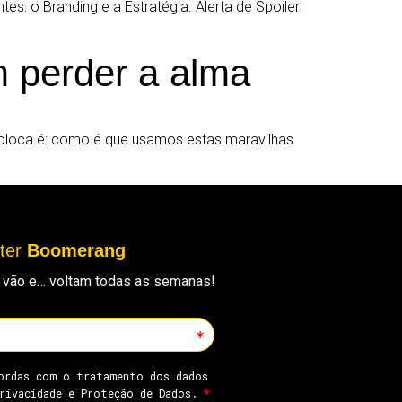
s: o Branding e a Estratégia. Alerta de Spoiler:
m perder a alma
e coloca é: como é que usamos estas maravilhas
tter
Boomerang
ue vão e… voltam todas as semanas!