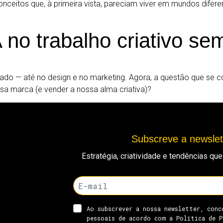
ceitos que, à primeira vista, pareciam viver em mundos diferente
 no trabalho criativo se
 o lado — até no design e no marketing. Agora, a questão que s
sa marca (e vender a nossa alma criativa)?
Subscreve a newsle
Estratégia, criatividade e tendências q