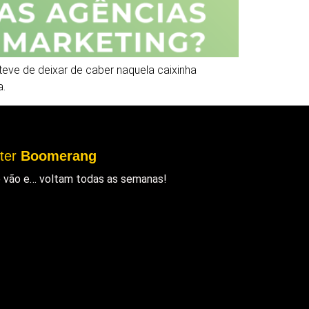
eve de deixar de caber naquela caixinha
a.
tter
Boomerang
ue vão e… voltam todas as semanas!