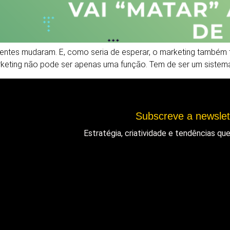
tes mudaram. E, como seria de esperar, o marketing também t
arketing não pode ser apenas uma função. Tem de ser um sistem
Subscreve a newsle
Estratégia, criatividade e tendências q