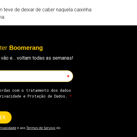
teve de deixar de caber naquela caixinha
ma.
tter
Boomerang
ue vão e… voltam todas as semanas!