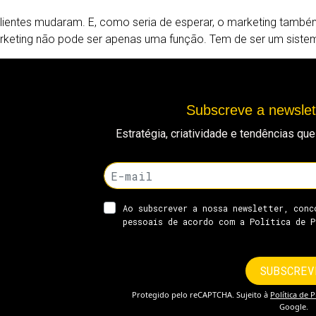
ntes mudaram. E, como seria de esperar, o marketing também 
marketing não pode ser apenas uma função. Tem de ser um siste
Subscreve a newsle
Estratégia, criatividade e tendências q