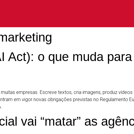
marketing
I Act): o que muda para
ia de muitas empresas. Escreve textos, cria imagens, produz vídeo
ntram em vigor novas obrigações previstas no Regulamento Europ
.
ficial vai “matar” as agê