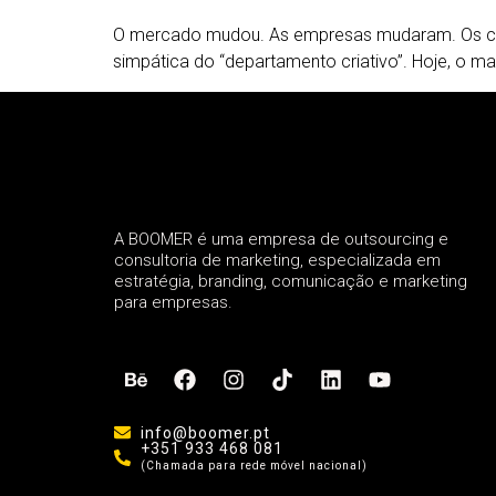
O mercado mudou. As empresas mudaram. Os clie
simpática do “departamento criativo”. Hoje, o 
A BOOMER é uma empresa de outsourcing e
consultoria de marketing, especializada em
estratégia, branding, comunicação e marketing
para empresas.
info@boomer.pt
+351 933 468 081
(Chamada para rede móvel nacional)