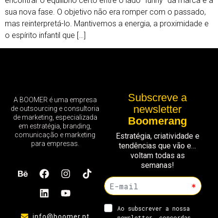
encontrar o equilíbrio certo entre o lado “funny” da marca e a
sua nova fase. O objetivo não era romper com o passado,
mas reinterpretá-lo. Mantivemos a energia, a proximidade e
o espírito infantil que […]
Subscreve a
A BOOMER é uma empresa
newsletter
de outsourcing e consultoria
de marketing, especializada
Boomerang
em estratégia, branding,
comunicação e marketing
Estratégia, criatividade e
para empresas.
tendências que vão e…
voltam todas as
semanas!
info@boomer.pt