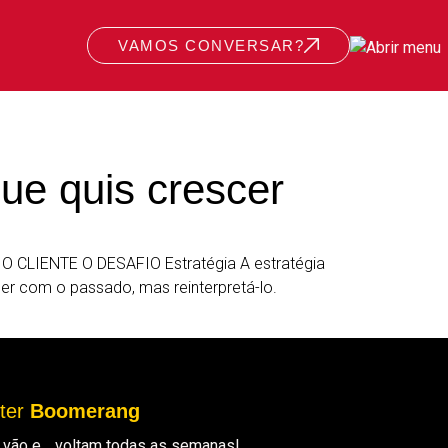
VAMOS CONVERSAR?
ue quis crescer
LIENTE O DESAFIO Estratégia A estratégia
per com o passado, mas reinterpretá-lo.
tter
Boomerang
ue vão e… voltam todas as semanas!