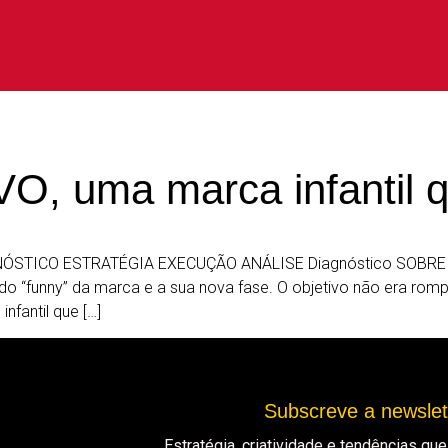
O, uma marca infantil q
STICO ESTRATÉGIA EXECUÇÃO ANÁLISE Diagnóstico SOBRE O C
lado “funny” da marca e a sua nova fase. O objetivo não era rom
nfantil que […]
Subscreve a newsle
Estratégia, criatividade e tendências q