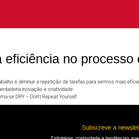
ficiência no processo c
rabalho e diminuir a repetição de tarefas para sermos mais efi
verdadeira inovação e criatividade.
ma-se DRY – Don’t Repeat Yourself.
Subscreve a newsle
Estratégia, criatividade e tendências q