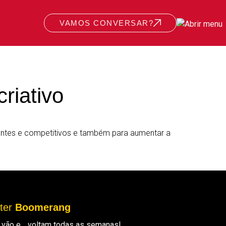
VAMOS CONVERSAR?
riativo
cientes e competitivos e também para aumentar a
tter
Boomerang
ue vão e… voltam todas as semanas!