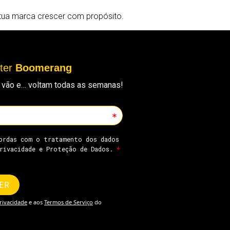
 tua marca crescer com propósito.
tter
Boomerang
ue vão e… voltam todas as semanas!