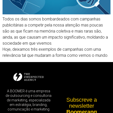
Todos os dias somos bombardeados com campanhas
publicitárias a competir pela nossa atenção mas poucas
são as que ficam na memória coletiva e mais raras são,
ainda, as que causam um impacto significativo, moldando a
sociedade em que vivemos.
Hoje, deixamos três exemplos de campanhas com uma
relevância tal que mudaram a forma como vemos o mundo.
A BOOMER é uma empresa
de outsourcing e consultoria
Subscreve a
de marketing, especializada
em estratégia, branding,
newsletter
comunicação e marketing
Boomerang