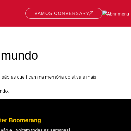
VAMOS CONVERSAR?
o mundo
são as que ficam na memória coletiva e mais
ndo.
tter
Boomerang
ue vão e… voltam todas as semanas!