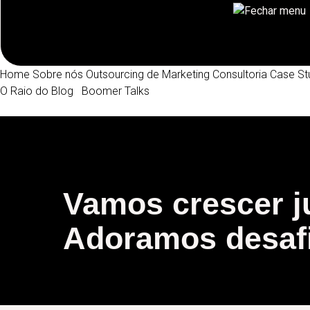
Home
Sobre nós
Outsourcing de Marketing
Consultoria
Case St
O Raio do Blog
Boomer Talks
Vamos crescer j
Adoramos desaf