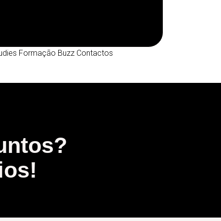
udies
Formação
Buzz
Contactos
untos?
ios!