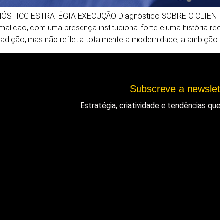
ÓSTICO ESTRATÉGIA EXECUÇÃO Diagnóstico SOBRE O CLIENTE
alicão, com uma presença institucional forte e uma história r
tradição, mas não refletia totalmente a modernidade, a ambição 
Subscreve a newsle
Estratégia, criatividade e tendências q