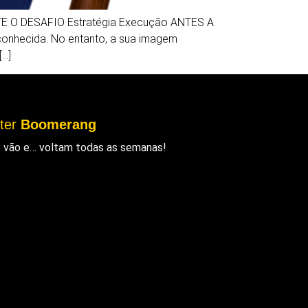
 O DESAFIO Estratégia Execução ANTES A
econhecida. No entanto, a sua imagem
[…]
tter
Boomerang
ue vão e… voltam todas as semanas!