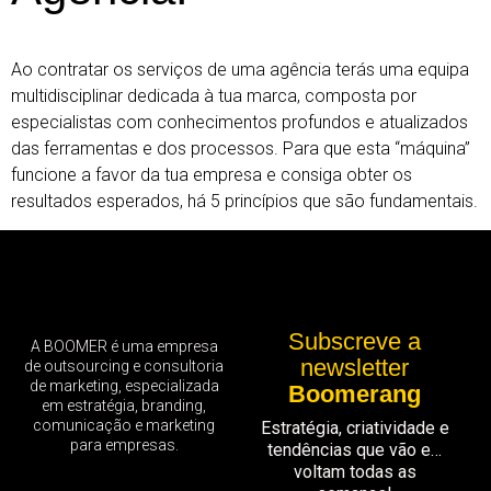
Ao contratar os serviços de uma agência terás uma equipa
multidisciplinar dedicada à tua marca, composta por
especialistas com conhecimentos profundos e atualizados
das ferramentas e dos processos. Para que esta “máquina”
funcione a favor da tua empresa e consiga obter os
resultados esperados, há 5 princípios que são fundamentais.
Subscreve a
A BOOMER é uma empresa
newsletter
de outsourcing e consultoria
de marketing, especializada
Boomerang
em estratégia, branding,
comunicação e marketing
Estratégia, criatividade e
para empresas.
tendências que vão e…
voltam todas as