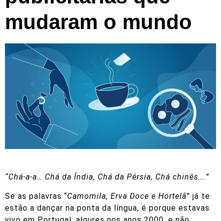
mudaram o mundo
“Chá-a-a… Chá da Índia, Chá da Pérsia, Chá chinês….”
Se as palavras “
Camomila, Erva Doce e Hortelã
” já te
estão a dançar na ponta da língua, é porque estavas
vivo em Portugal, algures nos anos 2000, e não