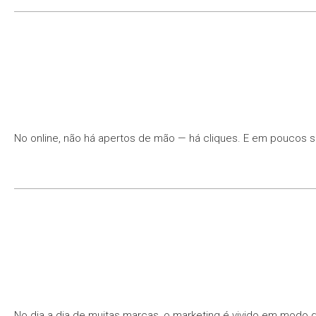
No online, não há apertos de mão — há cliques. E em poucos se
No dia a dia de muitas marcas, o marketing é vivido em modo 